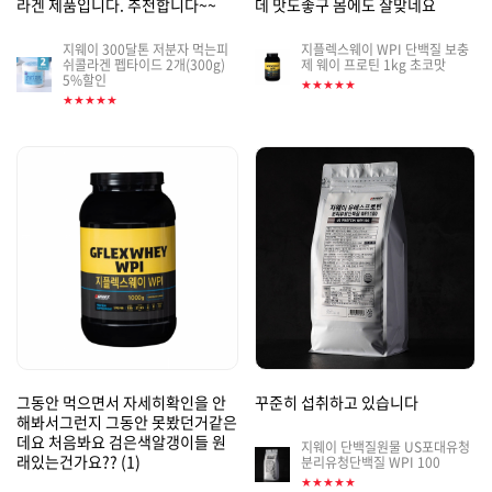
라겐 제품입니다. 추천합니다~~
데 맛도좋구 몸에도 잘맞네요
지웨이 300달톤 저분자 먹는피
지플렉스웨이 WPI 단백질 보충
게
쉬콜라겐 펩타이드 2개(300g)
제 웨이 프로틴 1kg 초코맛
게
5%할인
시
시
★★★★★
판
★★★★★
판
썸
썸
네
네
일
일
그동안 먹으면서 자세히확인을 안
꾸준히 섭취하고 있습니다
해봐서그런지 그동안 못봤던거같은
데요 처음봐요 검은색알갱이들 원
지웨이 단백질원물 US포대유청
게
래있는건가요??
(1)
분리유청단백질 WPI 100
시
★★★★★