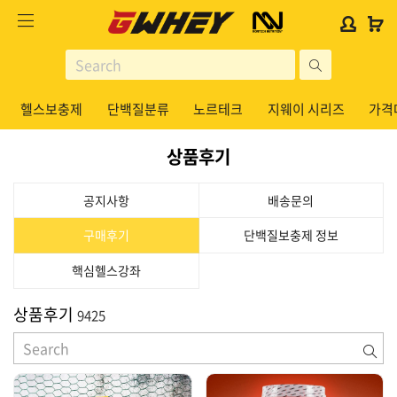
사
사
로
로
이
이
그
그
트
트
인
인
site
로
로
위
위
search
고
고
젯
젯
헬스보충제
단백질분류
노르테크
지웨이 시리즈
가격
헬스보충제
문
문
구
구
상품후기
단백질분류
노르테크
공지사항
배송문의
지웨이 시리즈
구매후기
단백질보충제 정보
가격대별
핵심헬스강좌
콜라겐/비타민
상품후기
9425
닭가슴살
검
헬스용품
색