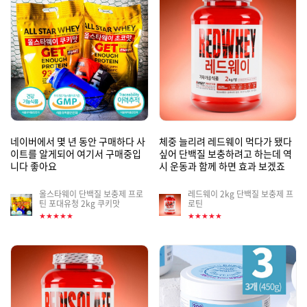
커뮤니티
네이버에서 몇 년 동안 구매하다 사
체중 늘리려 레드웨이 먹다가 됐다
이트를 알게되어 여기서 구매중입
싶어 단백질 보충하려고 하는데 역
니다 좋아요
시 운동과 함께 하면 효과 보겠죠
올스타웨이 단백질 보충제 프로
레드웨이 2kg 단백질 보충제 프
게
게
틴 포대유청 2kg 쿠키맛
로틴
시
시
★★★★★
★★★★★
판
판
썸
썸
네
네
일
일