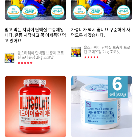
믿고 먹는 지웨이 단백질 보충제입
가성비가 역시 좋네요 꾸준하게 사
니다. 운동 시작하고 쭉 이제품만 먹
먹도록 하겠습니다.
고 있어요.
올스타웨이 단백질 보충제 프로
게
틴 포대유청 2kg 초코맛
올스타웨이 단백질 보충제 프로
게
시
틴 포대유청 2kg 초코맛
★★★★★
시
판
★★★★★
판
썸
썸
네
네
일
일