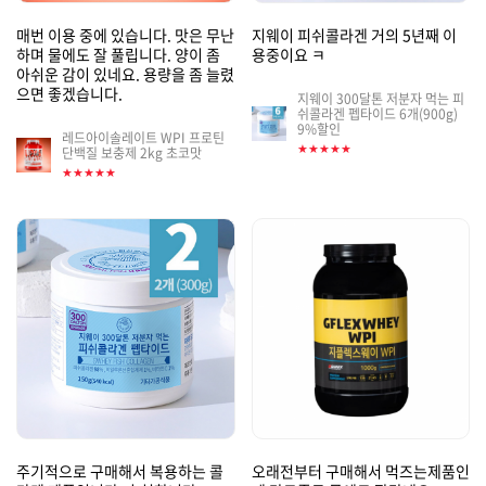
매번 이용 중에 있습니다. 맛은 무난
지웨이 피쉬콜라겐 거의 5년째 이
하며 물에도 잘 풀립니다. 양이 좀
용중이요 ㅋ
아쉬운 감이 있네요. 용량을 좀 늘렸
으면 좋겠습니다.
지웨이 300달톤 저분자 먹는 피
쉬콜라겐 펩타이드 6개(900g)
게
9%할인
시
레드아이솔레이트 WPI 프로틴
게
★★★★★
단백질 보충제 2kg 초코맛
판
시
★★★★★
썸
판
네
썸
일
네
일
주기적으로 구매해서 복용하는 콜
오래전부터 구매해서 먹즈는제품인