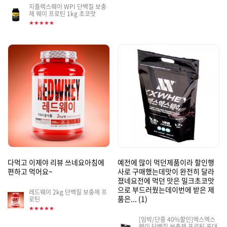
판
지플렉스웨이 WPI 단백질 보충
게
제 웨이 프로틴 1kg 초코맛
썸
시
네
★★★★★
판
일
썸
네
일
다먹고 이제야 리뷰 쓰네요아침에
예전에 많이 먹던제품이라 할인행
편하고 먹어요~
사로 구매했는데맛이 완전히 달라
졌네요전에 먹던 맛은 밀크초코맛
으로 부드러웠는데이번에 받은 제
레드웨이 2kg 단백질 보충제 프
게
품은...
(1)
로틴
시
★★★★★
판
[임박/단종 40%할인]엑스엑스
썸
웨이 단백질 보충제 프로틴 포대