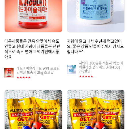
다른제품들은 간혹 안맞아서 속도
지웨이 알고나서 수년째 먹고있어
안좋고 한데 지웨이 제품들은 전반
요. 좋은 상품 만들어주셔서 감사드
적으로 속도 편하고 먹기편해서좋
립니다 ^^
아요
지웨이 300달톤 저분자 먹는 피
쉬콜라겐 펩타이드 3개(450g)
게
레드아이솔레이트 WPI 프로틴
게
7%할인
단백질 보충제 2kg 초코맛
시
시
★★★★★
★★★★★
판
판
썸
썸
네
네
일
일