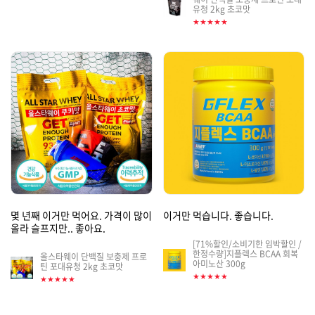
게
유청 2kg 초코맛
네
시
★★★★★
일
판
썸
네
일
몇 년째 이거만 먹어요. 가격이 많이
이거만 먹습니다. 좋습니다.
올라 슬프지만.. 좋아요.
[71%할인/소비기한 임박할인 /
한정수량]지플렉스 BCAA 회복
게
올스타웨이 단백질 보충제 프로
게
아미노산 300g
틴 포대유청 2kg 초코맛
시
시
★★★★★
★★★★★
판
판
썸
썸
네