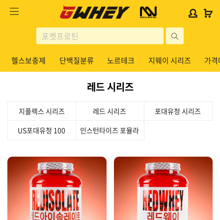
사
사
로
로
이
이
그
그
트
트
인
인
site
로
로
위
위
search
고
고
젯
젯
헬스보충제
단백질분류
노르테크
지웨이 시리즈
가격
헬스보충제
문
문
구
구
레드 시리즈
단백질분류
노르테크
지플렉스 시리즈
레드 시리즈
포대유청 시리즈
지웨이 시리즈
US포대유청 100
인스턴타이즈 포뮬라
가격대별
콜라겐/비타민
닭가슴살
헬스용품