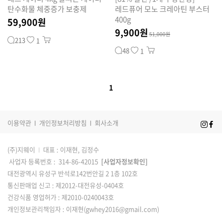
탄수화물 체중증가 보충제
레드퓨어 모노 크레아틴 부스터
400g
59,900원
9,900원
51,000원
213
1
48
1
1
이용약관
I
개인정보처리방침
I
회사소개
(주)지웨이
I
대표 : 이재현, 김정수
사업자 등록번호 : 314-86-42015
[사업자정보확인]
대전광역시 유성구 반석로142번안길 2 1층 102호
통신판매업 신고 : 제2012-대전유성-0404호
건강식품 영업허가 : 제2010-0240043호
개인정보관리책임자 : 이재현(gwhey2016@gmail.com)