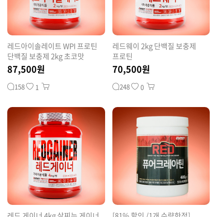
커뮤니티
레드아이솔레이트 WPI 프로틴
레드웨이 2kg 단백질 보충제
단백질 보충제 2kg 초코맛
프로틴
87,500원
70,500원
158
248
1
0
레드 게이너 4kg 살찌는 게이너
[81% 할인 /1개 수량한정]