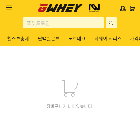
사
사
로
로
이
이
그
그
트
트
인
인
site
로
로
위
위
search
고
고
젯
젯
헬스보충제
단백질분류
노르테크
지웨이 시리즈
가격
헬스보충제
문
문
구
구
단백질분류
노르테크
지웨이 시리즈
가격대별
콜라겐/비타민
장바구니가 비어있습니다.
닭가슴살
헬스용품