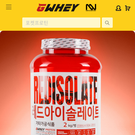
사
사
로
로
이
이
그
그
트
트
인
인
site
로
로
위
위
search
고
고
젯
젯
헬스보충제
문
문
구
구
단백질분류
노르테크
지웨이 시리즈
가격대별
콜라겐/비타민
닭가슴살
헬스용품