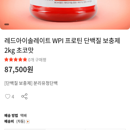
커뮤니티
레드아이솔레이트 WPI 프로틴 단백질 보충제
2kg 초코맛
0개 구매평
87,500원
[단백질 보충제] 분리유청단백
4
배송 방법
택배
배송비
(차등)