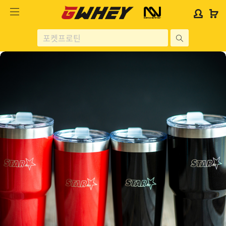
사
사
로
로
이
이
그
그
트
트
인
인
site
로
로
위
위
search
고
고
젯
젯
헬스보충제
문
문
구
구
단백질분류
노르테크
지웨이 시리즈
가격대별
콜라겐/비타민
닭가슴살
헬스용품