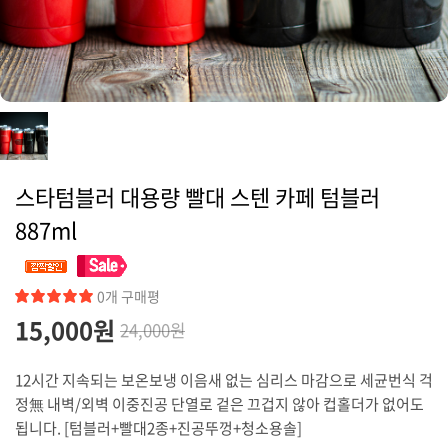
커뮤니티
스타텀블러 대용량 빨대 스텐 카페 텀블러
887ml
0개 구매평
15,000원
24,000원
12시간 지속되는 보온보냉 이음새 없는 심리스 마감으로 세균번식 걱
정無 내벽/외벽 이중진공 단열로 겉은 끄겁지 않아 컵홀더가 없어도
됩니다. [텀블러+빨대2종+진공뚜껑+청소용솔]