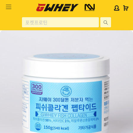
사
사
로
로
이
이
그
그
트
트
인
인
site
로
로
위
위
search
고
고
젯
젯
헬스보충제
문
문
구
구
단백질분류
노르테크
지웨이 시리즈
가격대별
콜라겐/비타민
닭가슴살
헬스용품