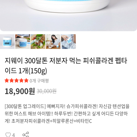
커뮤니티
지웨이 300달톤 저분자 먹는 피쉬콜라겐 펩타
이드 1개(150g)
0개 구매평
18,900
원
30,000원
[300달톤 업그레이드] 예뻐지자! 슈가피쉬콜라겐! 자신감 텐션업을
위한 머스트 해브 아이템!! 하루두번! 간편하고 싶게 어디든 다양하
게! 초저분자피쉬콜라겐+히알루론산+비타민C
4